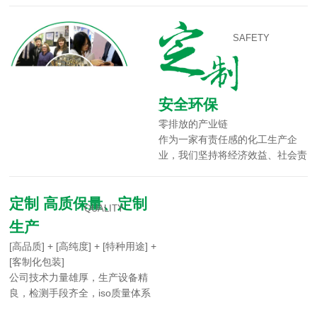
处理净水材料经验，价格合理，具
有沉淀稳定性和聚合稳定性强，应
SAFETY
用广泛等优点，并提供产品实时报
价及产品检测等服务。产品广泛应
用于各种金属矿业、造纸业、煤炭
业、纺织业、城市污水处理、化
安全环保
工、油田等各行各业，同时生产制
零排放的产业链
香胶粉等产品，在业界有较高知名
作为一家有责任感的化工生产企
度。 公司技术力量雄厚，生产设
业，我们坚持将经济效益、社会责
备精良，检测手段齐全，iso质量
任以及环境保护结合在一起，通过
体系管理，公司能够根据客户水质
科学与创新，整个生产过程中实现
污染的不同情况和污染源的不同，
定制 高质保量、定制
了零排放。
结合污水处理为用户设计出合适的
QUALITY
污水处理产品。
生产
[高品质] + [高纯度] + [特种用途] +
[客制化包装]
公司技术力量雄厚，生产设备精
良，检测手段齐全，iso质量体系
管理，公司能够根据客户水质污染