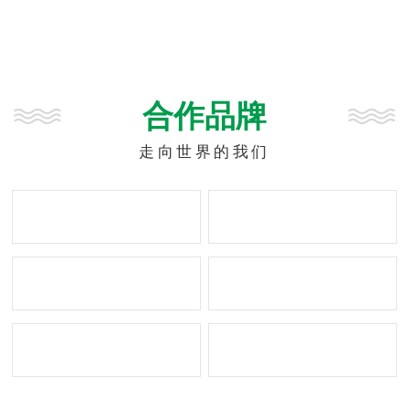
的不同情况和污染源的不同，结合
污水处理国家标准为用户设计出合
适的污水处理产品。 山东聚隆集
团始终秉承产品质量是企业的生
命，诚信经营是企业的灵魂的经营
合作品牌
宗旨，以质量求生存，以规模求效
益，以技术求进步，以竞争求发展
的经营理念，始终以上乘的产品质
走向世界的我们
量，适中的产品价格，热情周到的
服务，成为您值得依赖的供货企业
和合作伙伴，欢迎广大新老用户前
来我公司考察指导，我们将竭诚为
您提供热情周到的服务。