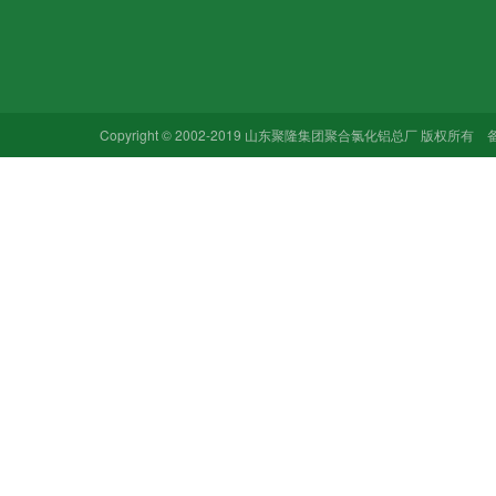
企业文化
聚合氯化铝
行业新闻
加入我们
聚合硫酸铁
企业新闻
销售网络
聚合氯化铁
技术中心
合作品牌
活性炭
聚合氯化铝
Copyright © 2002-2019 山东聚隆集团聚合氯化铝总厂 版权所有
氢氧化铝
选矿技术资
其他硫酸钠
氧化锌技术
氧化锌
氧化铝技术
盲盒游戏